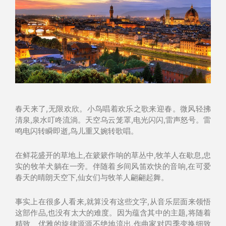
春天来了,无限欢欣。小鸟唱着欢乐之歌来迎春。微风轻拂
清泉,泉水叮咚流淌。天空乌云笼罩,电光闪闪,雷声怒号。雷
鸣电闪转瞬即逝,鸟儿重又婉转歌唱。
在鲜花盛开的草地上,在簌簌作响的草丛中,牧羊人在歇息,忠
实的牧羊犬躺在一旁。伴随着乡间风笛欢快的音响,在可爱
春天的晴朗天空下,仙女们与牧羊人翩翩起舞。
事实上在很多人看来,就算没有这些文字,从音乐层面来领悟
这部作品,也没有太大的难度。因为蕴含其中的主题,将随着
精致、优雅的旋律源源不绝地流出,作曲家对四季变换细致