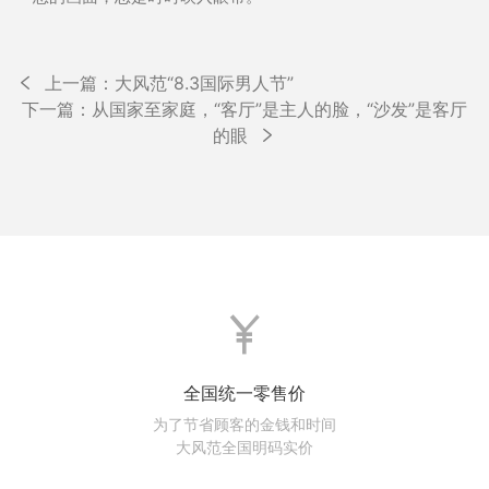
上
上一篇：大风范“8.3国际男人节”
文
一
下
下一篇：从国家至家庭，“客厅”是主人的脸，“沙发”是客厅
章
篇
一
的眼
文
篇
导
章
文
航
章
全国统一零售价
为了节省顾客的金钱和时间
大风范全国明码实价