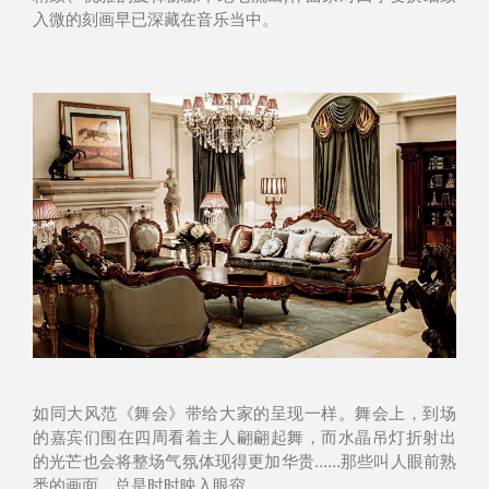
入微的刻画早已深藏在音乐当中。
如同大风范《舞会》带给大家的呈现一样。舞会上，到场
的嘉宾们围在四周看着主人翩翩起舞，而水晶吊灯折射出
的光芒也会将整场气氛体现得更加华贵……那些叫人眼前熟
悉的画面，总是时时映入眼帘。