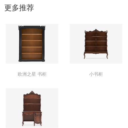
更多推荐
欧洲之星 书柜
小书柜