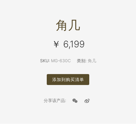
角几
￥ 6,199
SKU:
MG-630C
类别:
角几
添加到购买清单
分享该产品: