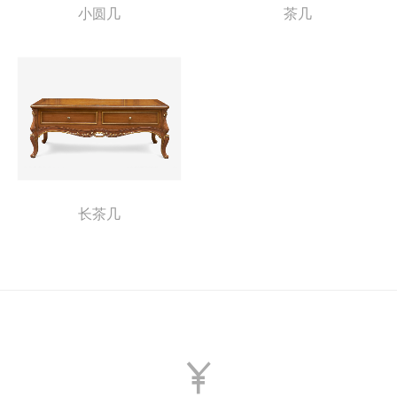
小圆几
茶几
长茶几