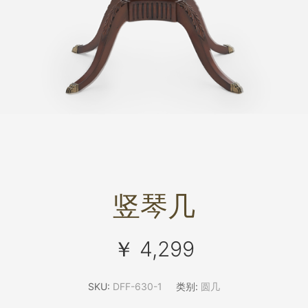
竖琴几
￥ 4,299
SKU:
DFF-630-1
类别:
圆几