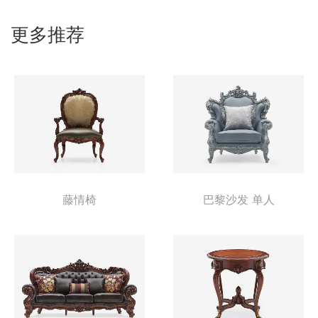
更多推荐
藤情椅
巴黎沙发 单人