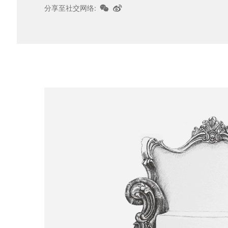
分享至社交网络: