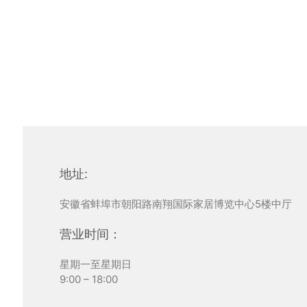
地址:
安徽省蚌埠市朝阳路南翔国际家居博览中心5楼中厅
营业时间：
星期一至星期日
9:00 – 18:00