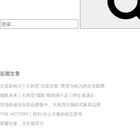
近期文章
元首影响力 | 大风范“元首沙发” 尊贵与权力的文化图腾
领航未来 | 大风范“领航”硬朗感十足 | 绅士感满分
市场快速向头部品牌集中，大风范引领欧式家具品牌
THE VICTORY | 胜利 向上力量的独立思考
荣耀沙发，天生领导力