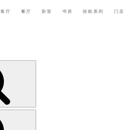
客厅
餐厅
卧室
书房
轻欧系列
门店
搜
索
搜
索